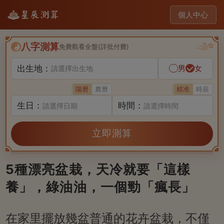
個人中心
八字測算
免費觀看全盤(詳批付費)
出生地：
男
女
請選擇出生地
陽曆
農曆
精准
時辰
生日：
時間：
請選擇日期
請選擇時間
立即測算
5種漂亮盆栽，天冷就要「這樣
養」，綠油油，一個勁「瘋長」
在家里擺放幾盆普通的花卉盆栽，不僅