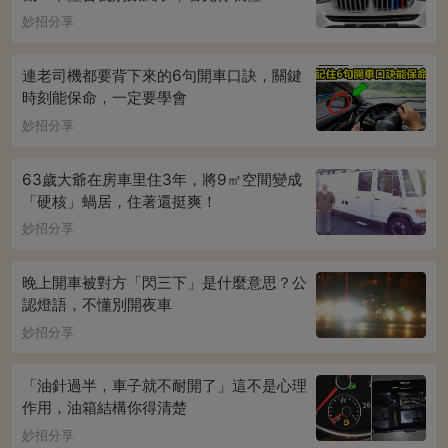
妙招分享
連老司機都要背下來的6句開車口訣，關鍵
時刻能保命，一定要學會
妙招分享
63歲大爺在房車里住3年，將9㎡空間變成
「硬核」蝸居，住著還挺爽！
妙招分享
晚上開車被對方「閃三下」是什麼意思？公
認燈語，不懂別開夜車
妙招分享
「油針過半，車子就不耐開了」這不是心理
作用，油箱結構你得清楚
妙招分享