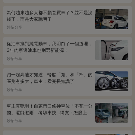
為何越來越多人都不願意買車了？並不是沒
錢了，而是大家聰明了
妙招分享
從油車換到純電動車，我明白了一個道理，
3年內寧選油車也別選新能源！
妙招分享
跑一趟高速才知道，輪胎「寬」和「窄」的
區別有多大，車主：看完長知識了
妙招分享
車主真聰明！自家門口修神車位「不花一分
錢」還能避雨，考驗車技...網友：怎麼上下
車
妙招分享