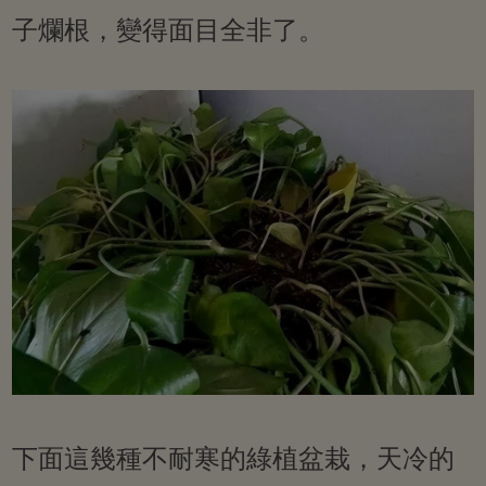
子爛根，變得面目全非了。
下面這幾種不耐寒的綠植盆栽，天冷的