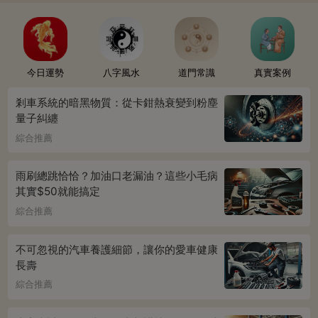
今日運勢
八字風水
道門常識
真實案例
剎車系統的暗黑物質：從卡鉗熱衰變到粉塵
量子糾纏
綜合推薦
雨刷總跳恰恰？加油口老漏油？這些小毛病
其實$50就能搞定
綜合推薦
不可忽視的汽車養護細節，讓你的愛車健康
長壽
綜合推薦