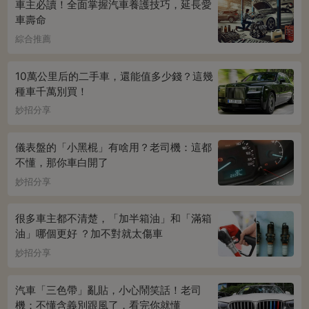
車主必讀！全面掌握汽車養護技巧，延長愛
車壽命
綜合推薦
10萬公里后的二手車，還能值多少錢？這幾
種車千萬別買！
妙招分享
儀表盤的「小黑棍」有啥用？老司機：這都
不懂，那你車白開了
妙招分享
很多車主都不清楚，「加半箱油」和「滿箱
油」哪個更好 ？加不對就太傷車
妙招分享
汽車「三色帶」亂貼，小心鬧笑話！老司
機：不懂含義別跟風了，看完你就懂