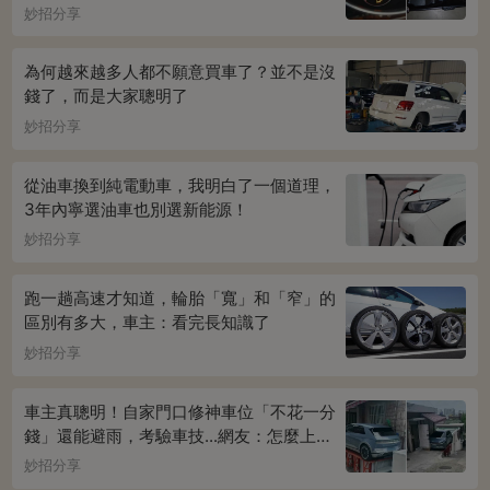
妙招分享
為何越來越多人都不願意買車了？並不是沒
錢了，而是大家聰明了
妙招分享
從油車換到純電動車，我明白了一個道理，
3年內寧選油車也別選新能源！
妙招分享
跑一趟高速才知道，輪胎「寬」和「窄」的
區別有多大，車主：看完長知識了
妙招分享
車主真聰明！自家門口修神車位「不花一分
錢」還能避雨，考驗車技...網友：怎麼上下
車
妙招分享