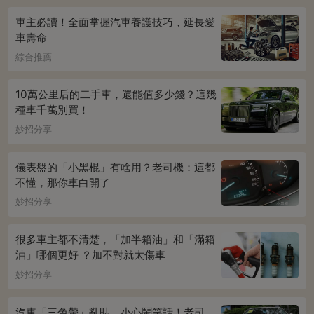
車主必讀！全面掌握汽車養護技巧，延長愛
車壽命
綜合推薦
10萬公里后的二手車，還能值多少錢？這幾
種車千萬別買！
妙招分享
儀表盤的「小黑棍」有啥用？老司機：這都
不懂，那你車白開了
妙招分享
很多車主都不清楚，「加半箱油」和「滿箱
油」哪個更好 ？加不對就太傷車
妙招分享
汽車「三色帶」亂貼，小心鬧笑話！老司