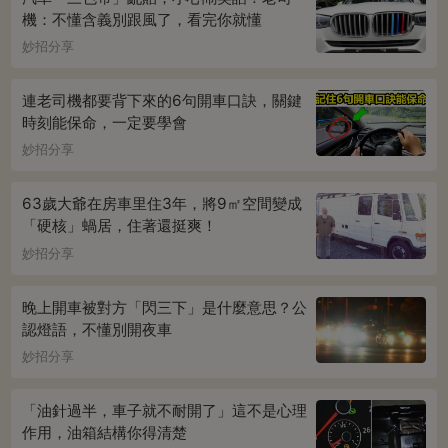
機：不懂含義別跟風了，看完你就懂
妙招分享
連老司機都要背下來的6句開車口訣，關鍵
時刻能保命，一定要學會
妙招分享
63歲大爺在房車里住3年，將9㎡空間變成
「硬核」蝸居，住著還挺爽！
妙招分享
晚上開車被對方「閃三下」是什麼意思？公
認燈語，不懂別開夜車
妙招分享
「油針過半，車子就不耐開了」這不是心理
作用，油箱結構你得清楚