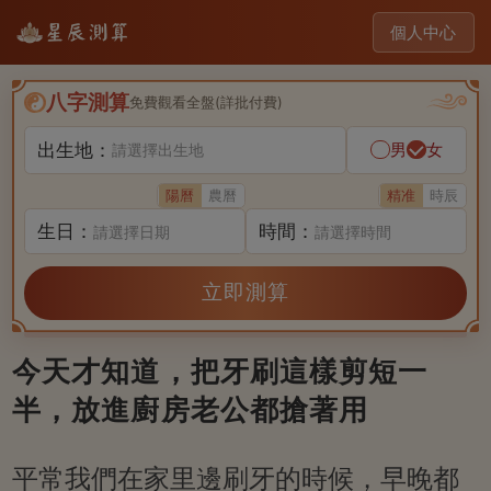
個人中心
八字測算
免費觀看全盤(詳批付費)
出生地：
男
女
請選擇出生地
陽曆
農曆
精准
時辰
生日：
時間：
請選擇日期
請選擇時間
立即測算
今天才知道，把牙刷這樣剪短一
半，放進廚房老公都搶著用
平常我們在家里邊刷牙的時候，早晚都