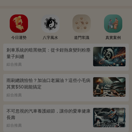
今日運勢
八字風水
道門常識
真實案例
剎車系統的暗黑物質：從卡鉗熱衰變到粉塵
量子糾纏
綜合推薦
雨刷總跳恰恰？加油口老漏油？這些小毛病
其實$50就能搞定
綜合推薦
不可忽視的汽車養護細節，讓你的愛車健康
長壽
綜合推薦