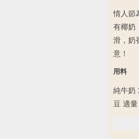
情人節
有椰奶
滑，奶
意！
用料
純牛奶 
豆 適量