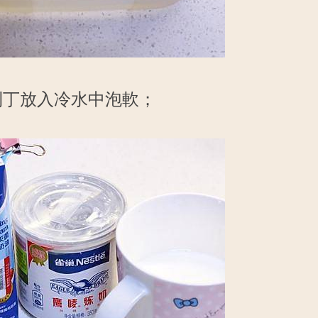
利丁放入冷水中泡軟；