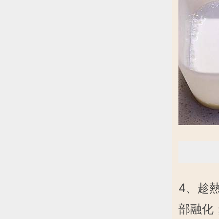
4、趁
部融化