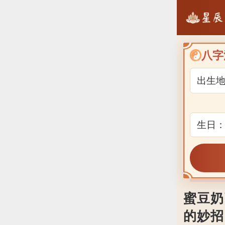
八字
出生
生日
蜜豆奶
的妙招