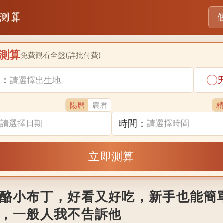
測算
免費觀看全盤(詳批付費)
地：
請選擇出生地
陽曆
農曆
：
時間：
請選擇日期
請選擇時間
立即測算
酪小布丁，好看又好吃，新手也能簡
，一般人我不告訴他