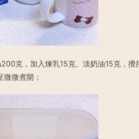
奶200克，加入煉乳15克、淡奶油15克，攪
至微微煮開；