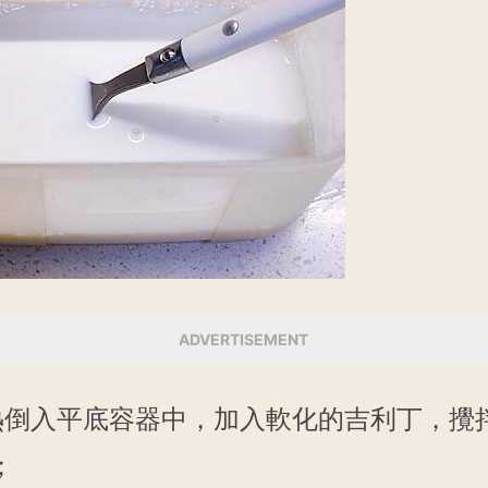
ADVERTISEMENT
熱倒入平底容器中，加入軟化的吉利丁，攪
；