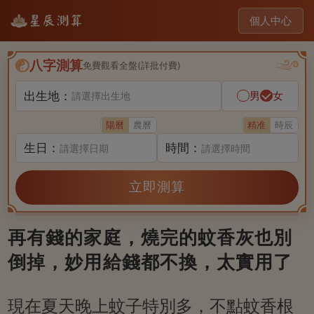
個人中心
八字測算
免費觀看全盤(詳批付費)
出生地：
男
女
請選擇出生地
陽曆
農曆
精准
時辰
生日：
時間：
請選擇日期
請選擇時間
立即測算
再有錢的家庭，燒完的蚊香灰也別
倒掉，妙用給錢都不換，太實用了
現在夏天晚上蚊子特別多，不點蚊香根