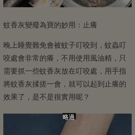
蚊香灰變廢為寶的妙用：止癢
晚上睡覺難免會被蚊子叮咬到，蚊蟲叮
咬處會非常的癢，不用使用風油精，只
需要抓一些蚊香灰放在叮咬處，用手指
將蚊香灰揉搓一會，就可以起到止癢的
效果了，是不是很實用呢？
略過