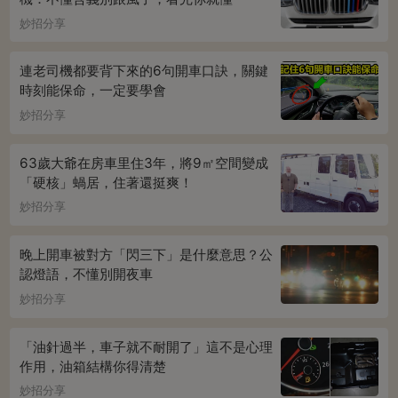
妙招分享
連老司機都要背下來的6句開車口訣，關鍵
時刻能保命，一定要學會
妙招分享
63歲大爺在房車里住3年，將9㎡空間變成
「硬核」蝸居，住著還挺爽！
妙招分享
晚上開車被對方「閃三下」是什麼意思？公
認燈語，不懂別開夜車
妙招分享
「油針過半，車子就不耐開了」這不是心理
作用，油箱結構你得清楚
妙招分享