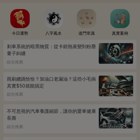
今日運勢
八字風水
道門常識
真實案例
剎車系統的暗黑物質：從卡鉗熱衰變到粉塵
量子糾纏
綜合推薦
雨刷總跳恰恰？加油口老漏油？這些小毛病
其實$50就能搞定
綜合推薦
不可忽視的汽車養護細節，讓你的愛車健康
長壽
綜合推薦