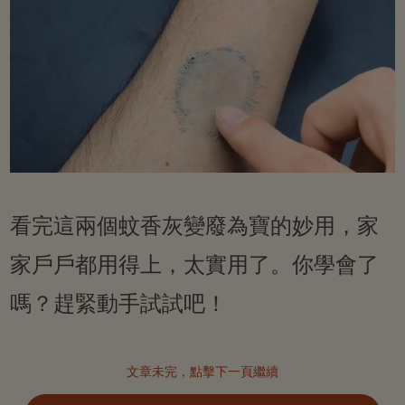
看完這兩個蚊香灰變廢為寶的妙用，家
家戶戶都用得上，太實用了。你學會了
嗎？趕緊動手試試吧！
文章未完，點擊下一頁繼續