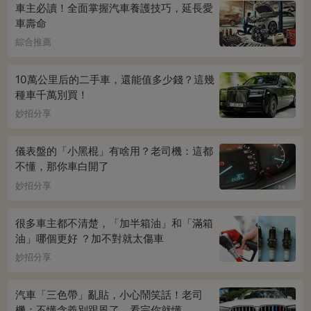
車主必讀！全面掌握汽車養護技巧，延長愛
車壽命
綜合推薦
10萬公里后的二手車，還能值多少錢？這幾
種車千萬別買！
妙招分享
儀表盤的「小黑棍」有啥用？老司機：這都
不懂，那你車白開了
妙招分享
很多車主都不清楚，「加半箱油」和「滿箱
油」哪個更好 ？加不對就太傷車
妙招分享
汽車「三色帶」亂貼，小心鬧笑話！老司
機：不懂含義別跟風了，看完你就懂