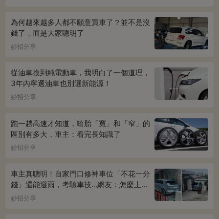
為何越來越多人都不願意買車了？並不是沒
錢了，而是大家聰明了
妙招分享
從油車換到純電動車，我明白了一個道理，
3年內寧選油車也別選新能源！
妙招分享
跑一趟高速才知道，輪胎「寬」和「窄」的
區別有多大，車主：看完長知識了
妙招分享
車主真聰明！自家門口修神車位「不花一分
錢」還能避雨，考驗車技...網友：怎麼上下
車
妙招分享