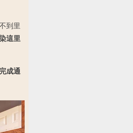
不到里
染這里
完成通