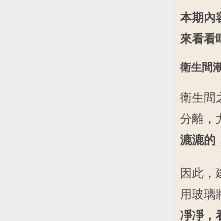
本期內
來看看
衛生間
衛生間
分離，
漉漉的
因此，
用玻璃
凈凈，