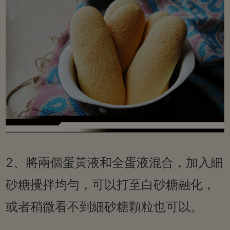
2、將兩個蛋黃液和全蛋液混合，加入細
砂糖攪拌均勻，可以打至白砂糖融化，
或者稍微看不到細砂糖顆粒也可以。