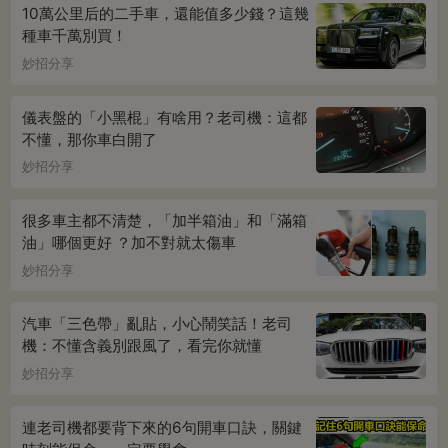
10萬公里后的二手車，還能值多少錢？這幾
種車千萬別買！
妙招分享
儀表盤的「小黑棍」有啥用？老司機：這都
不懂，那你車白開了
妙招分享
很多車主都不清楚，「加半箱油」和「滿箱
油」哪個更好 ？加不對就太傷車
妙招分享
汽車「三色帶」亂貼，小心鬧笑話！老司
機：不懂含義別跟風了，看完你就懂
妙招分享
連老司機都要背下來的6句開車口訣，關鍵