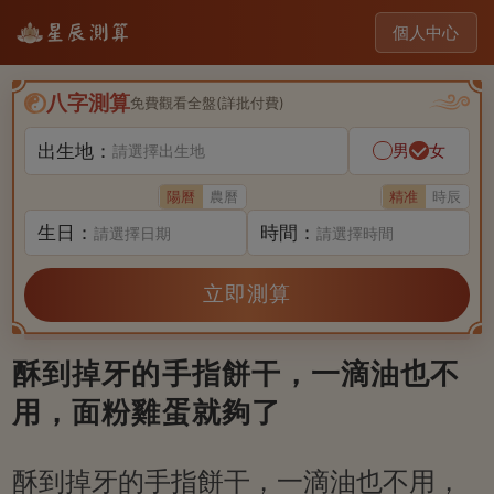
個人中心
八字測算
免費觀看全盤(詳批付費)
出生地：
男
女
請選擇出生地
陽曆
農曆
精准
時辰
生日：
時間：
請選擇日期
請選擇時間
立即測算
酥到掉牙的手指餅干，一滴油也不
用，面粉雞蛋就夠了
酥到掉牙的手指餅干，一滴油也不用，