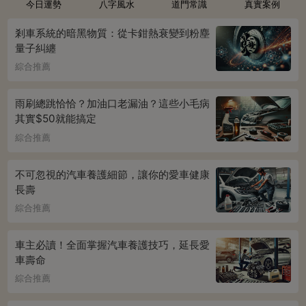
今日運勢
八字風水
道門常識
真實案例
剎車系統的暗黑物質：從卡鉗熱衰變到粉塵
量子糾纏
綜合推薦
雨刷總跳恰恰？加油口老漏油？這些小毛病
其實$50就能搞定
綜合推薦
不可忽視的汽車養護細節，讓你的愛車健康
長壽
綜合推薦
車主必讀！全面掌握汽車養護技巧，延長愛
車壽命
綜合推薦