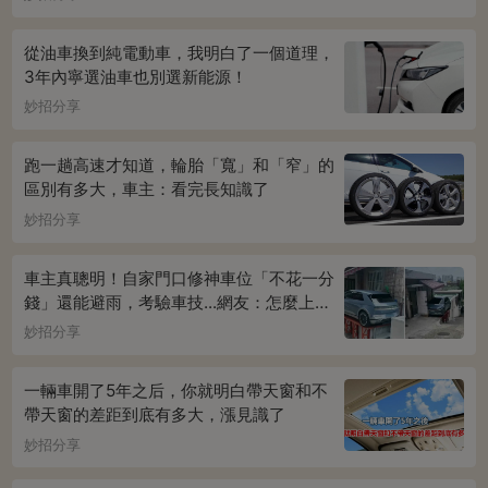
從油車換到純電動車，我明白了一個道理，
3年內寧選油車也別選新能源！
妙招分享
跑一趟高速才知道，輪胎「寬」和「窄」的
區別有多大，車主：看完長知識了
妙招分享
車主真聰明！自家門口修神車位「不花一分
錢」還能避雨，考驗車技...網友：怎麼上下
車
妙招分享
一輛車開了5年之后，你就明白帶天窗和不
帶天窗的差距到底有多大，漲見識了
妙招分享