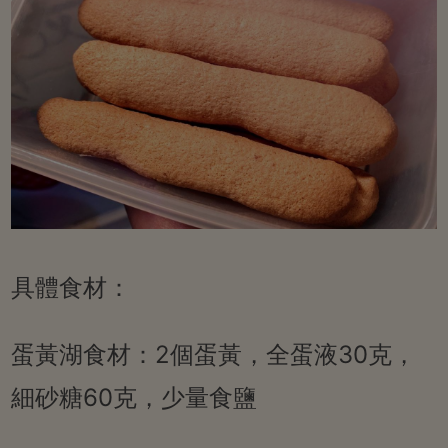
具體食材：
蛋黃湖食材：2個蛋黃，全蛋液30克，
細砂糖60克，少量食鹽