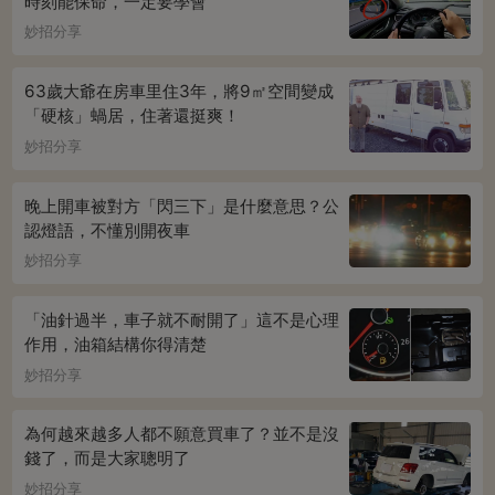
時刻能保命，一定要學會
妙招分享
63歲大爺在房車里住3年，將9㎡空間變成
「硬核」蝸居，住著還挺爽！
妙招分享
晚上開車被對方「閃三下」是什麼意思？公
認燈語，不懂別開夜車
妙招分享
「油針過半，車子就不耐開了」這不是心理
作用，油箱結構你得清楚
妙招分享
為何越來越多人都不願意買車了？並不是沒
錢了，而是大家聰明了
妙招分享