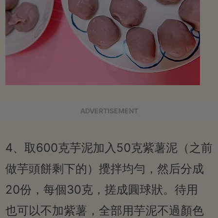
ADVERTISEMENT
4、取600克芋泥加入50克紫薯泥（之前
做芋頭餅剩下的）攪拌均勻，然后分成
20份，每個30克，搓成圓球狀。待用
也可以不加紫薯，全部用芋泥不過顏色