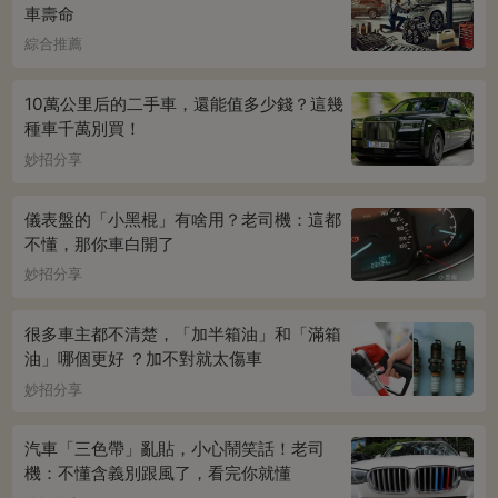
車壽命
綜合推薦
10萬公里后的二手車，還能值多少錢？這幾
種車千萬別買！
妙招分享
儀表盤的「小黑棍」有啥用？老司機：這都
不懂，那你車白開了
妙招分享
很多車主都不清楚，「加半箱油」和「滿箱
油」哪個更好 ？加不對就太傷車
妙招分享
汽車「三色帶」亂貼，小心鬧笑話！老司
機：不懂含義別跟風了，看完你就懂