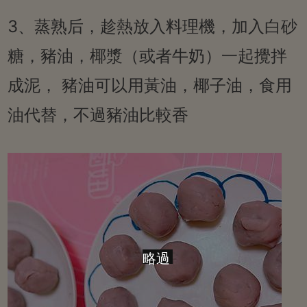
3、蒸熟后，趁熱放入料理機，加入白砂
糖，豬油，椰漿（或者牛奶）一起攪拌
成泥， 豬油可以用黃油，椰子油，食用
油代替，不過豬油比較香
略過