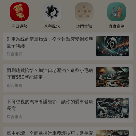
今日運勢
八字風水
道門常識
真實案例
剎車系統的暗黑物質：從卡鉗熱衰變到粉塵
量子糾纏
綜合推薦
雨刷總跳恰恰？加油口老漏油？這些小毛病
其實$50就能搞定
綜合推薦
不可忽視的汽車養護細節，讓你的愛車健康
長壽
綜合推薦
車主必讀！全面掌握汽車養護技巧，延長愛