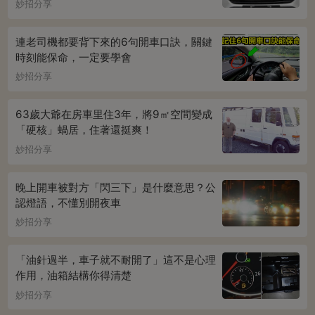
妙招分享
連老司機都要背下來的6句開車口訣，關鍵
時刻能保命，一定要學會
妙招分享
63歲大爺在房車里住3年，將9㎡空間變成
「硬核」蝸居，住著還挺爽！
妙招分享
晚上開車被對方「閃三下」是什麼意思？公
認燈語，不懂別開夜車
妙招分享
「油針過半，車子就不耐開了」這不是心理
作用，油箱結構你得清楚
妙招分享