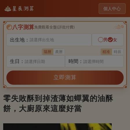
個人中心
八字測算
免費觀看全盤(詳批付費)
出生地：
男
女
請選擇出生地
陽曆
農曆
精准
時辰
生日：
時間：
請選擇日期
請選擇時間
立即測算
零失敗酥到掉渣薄如蟬翼的油酥
餅，大廚原來這麼好當