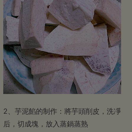
2、芋泥餡的制作：將芋頭削皮，洗凈
后，切成塊，放入蒸鍋蒸熟