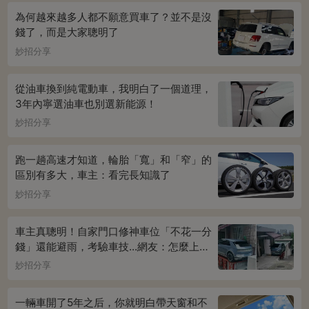
為何越來越多人都不願意買車了？並不是沒
錢了，而是大家聰明了
妙招分享
從油車換到純電動車，我明白了一個道理，
3年內寧選油車也別選新能源！
妙招分享
跑一趟高速才知道，輪胎「寬」和「窄」的
區別有多大，車主：看完長知識了
妙招分享
車主真聰明！自家門口修神車位「不花一分
錢」還能避雨，考驗車技...網友：怎麼上下
車
妙招分享
一輛車開了5年之后，你就明白帶天窗和不