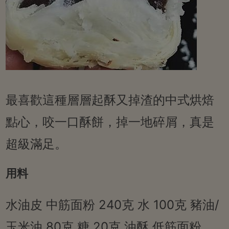
最喜歡這種層層起酥又掉渣的中式烘焙
點心，咬一口酥餅，掉一地碎屑，真是
超級滿足。
用料
水油皮 中筋面粉 240克 水 100克 豬油/
玉米油 80克 糖 20克 油酥 低筋面粉