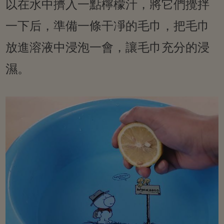
以在水中擠入一點檸檬汁，將它們攪拌
一下后，準備一條干凈的毛巾，把毛巾
放進溶液中浸泡一會，讓毛巾充分的浸
濕。