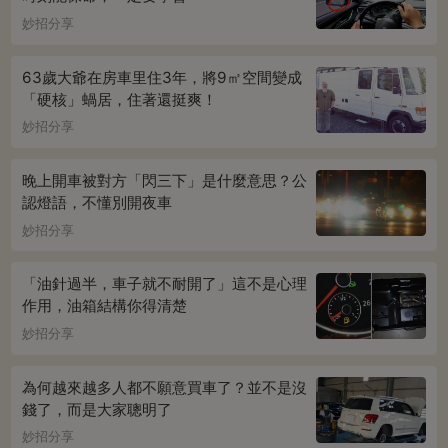
妙招分享
63歲大爺在房車里住3年，將9㎡空間變成
「硬核」蝸居，住著還挺爽！
妙招分享
晚上開車被對方「閃三下」是什麼意思？公
認燈語，不懂別開夜車
妙招分享
「油針過半，車子就不耐開了」這不是心理
作用，油箱結構你得清楚
妙招分享
為何越來越多人都不願意買車了？並不是沒
錢了，而是大家聰明了
妙招分享