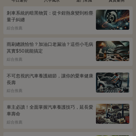
剎車系統的暗黑物質：從卡鉗熱衰變到粉塵
量子糾纏
綜合推薦
雨刷總跳恰恰？加油口老漏油？這些小毛病
其實$50就能搞定
綜合推薦
不可忽視的汽車養護細節，讓你的愛車健康
長壽
綜合推薦
車主必讀！全面掌握汽車養護技巧，延長愛
車壽命
綜合推薦