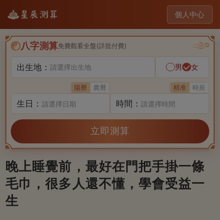
個人中心
八字測算
免費觀看全盤(詳批付費)
出生地：
男
女
請選擇出生地
陽曆
農曆
精准
時辰
生日：
時間：
請選擇日期
請選擇時間
立即測算
晚上睡覺前，最好在門把手掛一條
毛巾，很多人還不懂，學會受益一
生