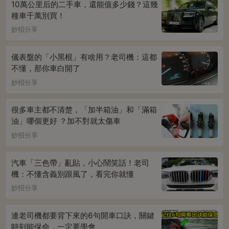
10萬公里后的二手車，還能值多少錢？這幾
種車千萬別買！
妙招分享
儀表盤的「小黑棍」有啥用？老司機：這都
不懂，那你車白開了
妙招分享
很多車主都不清楚，「加半箱油」和「滿箱
油」哪個更好 ？加不對就太傷車
妙招分享
汽車「三色帶」亂貼，小心鬧笑話！老司
機：不懂含義別跟風了，看完你就懂
妙招分享
連老司機都要背下來的6句開車口訣，關鍵
時刻能保命，一定要學會