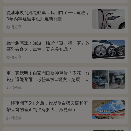
從油車換到純電動車，我明白了一個道理，
3年內寧選油車也別選新能源！
妙招分享
跑一趟高速才知道，輪胎「寬」和「窄」的
區別有多大，車主：看完長知識了
妙招分享
車主真聰明！自家門口修神車位「不花一分
錢」還能避雨，考驗車技...網友：怎麼上下
車
妙招分享
一輛車開了5年之后，你就明白帶天窗和不
帶天窗的差距到底有多大，漲見識了
妙招分享