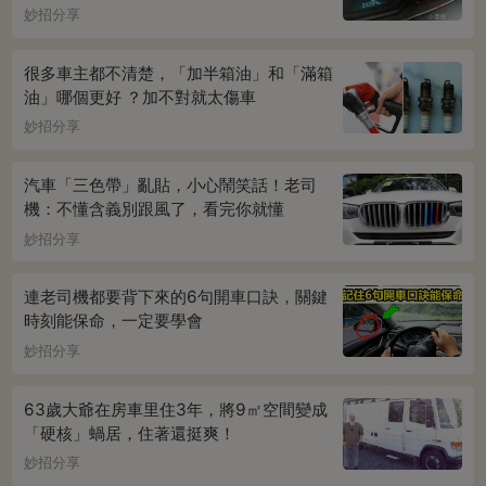
妙招分享
很多車主都不清楚，「加半箱油」和「滿箱
油」哪個更好 ？加不對就太傷車
妙招分享
汽車「三色帶」亂貼，小心鬧笑話！老司
機：不懂含義別跟風了，看完你就懂
妙招分享
連老司機都要背下來的6句開車口訣，關鍵
時刻能保命，一定要學會
妙招分享
63歲大爺在房車里住3年，將9㎡空間變成
「硬核」蝸居，住著還挺爽！
妙招分享