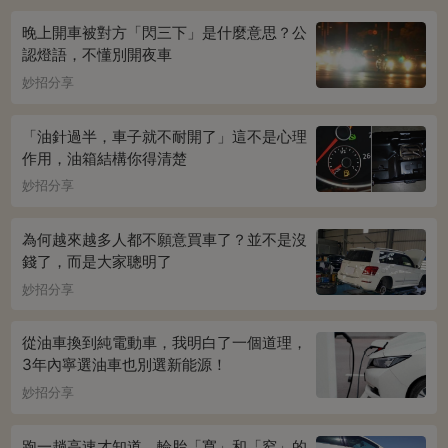
晚上開車被對方「閃三下」是什麼意思？公
認燈語，不懂別開夜車
妙招分享
「油針過半，車子就不耐開了」這不是心理
作用，油箱結構你得清楚
妙招分享
為何越來越多人都不願意買車了？並不是沒
錢了，而是大家聰明了
妙招分享
從油車換到純電動車，我明白了一個道理，
3年內寧選油車也別選新能源！
妙招分享
跑一趟高速才知道，輪胎「寬」和「窄」的