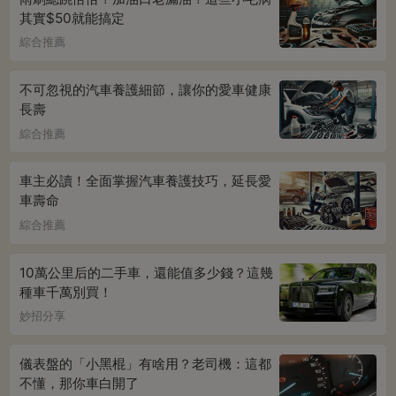
其實$50就能搞定
綜合推薦
不可忽視的汽車養護細節，讓你的愛車健康
長壽
綜合推薦
車主必讀！全面掌握汽車養護技巧，延長愛
車壽命
綜合推薦
10萬公里后的二手車，還能值多少錢？這幾
種車千萬別買！
妙招分享
儀表盤的「小黑棍」有啥用？老司機：這都
不懂，那你車白開了