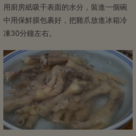
用廚房紙吸干表面的水分，裝進一個碗
中用保鮮膜包裹好，把雞爪放進冰箱冷
凍30分鐘左右。