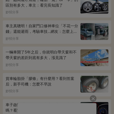
區別有多大，車主：看完長知識了
妙招分享
車主真聰明！自家門口修神車位「不花一分
錢」還能避雨，考驗車技...網友：怎麼上下
車
妙招分享
一輛車開了5年之后，你就明白帶天窗和不
帶天窗的差距到底有多大，漲見識了
妙招分享
貨車輪胎掛「膠條」有什麼用？看到答案
后，新手司機：怎麼不早說
妙招分享
車子啟動后把遙控鑰匙拿走，車還能繼續開
嗎？看完後恍然大悟