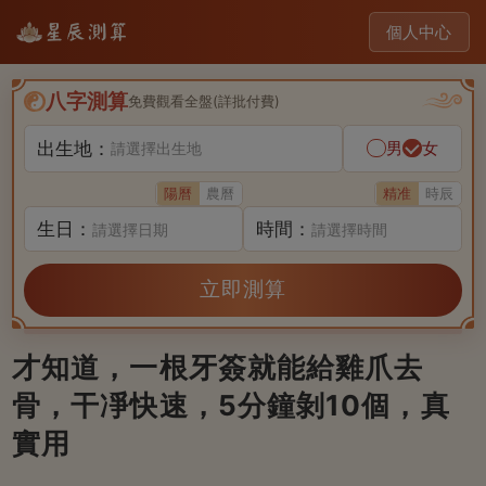
個人中心
八字測算
免費觀看全盤(詳批付費)
出生地：
男
女
請選擇出生地
陽曆
農曆
精准
時辰
生日：
時間：
請選擇日期
請選擇時間
立即測算
才知道，一根牙簽就能給雞爪去
骨，干凈快速，5分鐘剝10個，真
實用