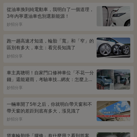
從油車換到純電動車，我明白了一個道理，
3年內寧選油車也別選新能源！
妙招分享
跑一趟高速才知道，輪胎「寬」和「窄」的
區別有多大，車主：看完長知識了
妙招分享
車主真聰明！自家門口修神車位「不花一分
錢」還能避雨，考驗車技...網友：怎麼上下
車
妙招分享
一輛車開了5年之后，你就明白帶天窗和不
帶天窗的差距到底有多大，漲見識了
妙招分享
貨車輪胎掛「膠條」有什麼用？看到答案