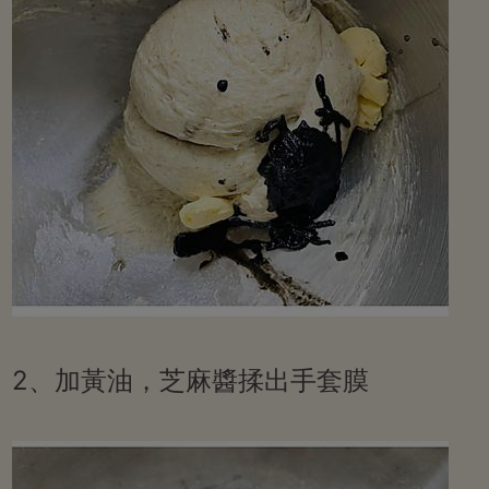
2、加黃油，芝麻醬揉出手套膜