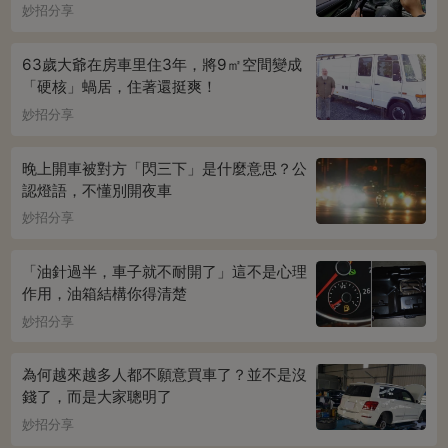
妙招分享
63歲大爺在房車里住3年，將9㎡空間變成
「硬核」蝸居，住著還挺爽！
妙招分享
晚上開車被對方「閃三下」是什麼意思？公
認燈語，不懂別開夜車
妙招分享
「油針過半，車子就不耐開了」這不是心理
作用，油箱結構你得清楚
妙招分享
為何越來越多人都不願意買車了？並不是沒
錢了，而是大家聰明了
妙招分享