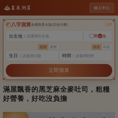
個人中心
八字測算
免費觀看全盤(詳批付費)
出生地：
男
女
請選擇出生地
陽曆
農曆
精准
時辰
生日：
時間：
請選擇日期
請選擇時間
立即測算
滿屋飄香的黑芝麻全麥吐司，粗糧
好營養，好吃沒負擔