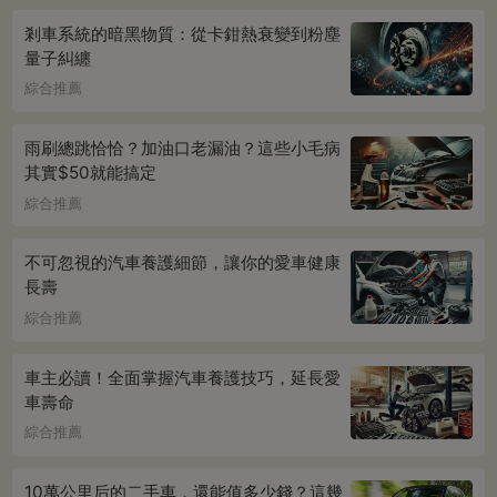
剎車系統的暗黑物質：從卡鉗熱衰變到粉塵
量子糾纏
綜合推薦
雨刷總跳恰恰？加油口老漏油？這些小毛病
其實$50就能搞定
綜合推薦
不可忽視的汽車養護細節，讓你的愛車健康
長壽
綜合推薦
車主必讀！全面掌握汽車養護技巧，延長愛
車壽命
綜合推薦
10萬公里后的二手車，還能值多少錢？這幾