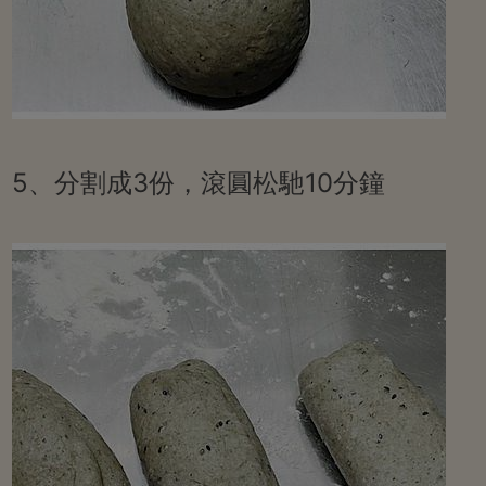
5、分割成3份，滾圓松馳10分鐘