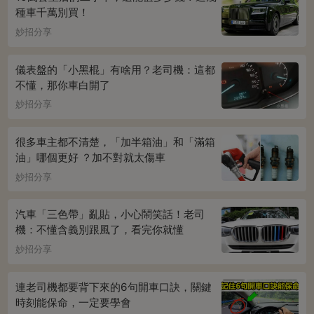
種車千萬別買！
妙招分享
儀表盤的「小黑棍」有啥用？老司機：這都
不懂，那你車白開了
妙招分享
很多車主都不清楚，「加半箱油」和「滿箱
油」哪個更好 ？加不對就太傷車
妙招分享
汽車「三色帶」亂貼，小心鬧笑話！老司
機：不懂含義別跟風了，看完你就懂
妙招分享
連老司機都要背下來的6句開車口訣，關鍵
時刻能保命，一定要學會