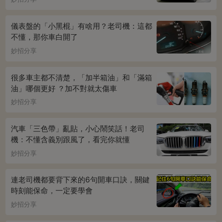
儀表盤的「小黑棍」有啥用？老司機：這都
不懂，那你車白開了
妙招分享
很多車主都不清楚，「加半箱油」和「滿箱
油」哪個更好 ？加不對就太傷車
妙招分享
汽車「三色帶」亂貼，小心鬧笑話！老司
機：不懂含義別跟風了，看完你就懂
妙招分享
連老司機都要背下來的6句開車口訣，關鍵
時刻能保命，一定要學會
妙招分享