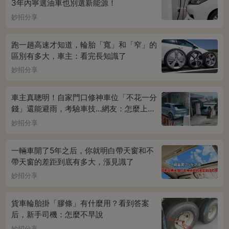
3年內寧選油車也別選新能源！
妙招分享
跑一趟高速才知道，輪胎「寬」和「窄」的
區別有多大，車主：看完長知識了
妙招分享
車主真聰明！自家門口修神車位「不花一分
錢」還能避雨，考驗車技...網友：怎麼上下
車
妙招分享
一輛車開了5年之后，你就明白帶天窗和不
帶天窗的差距到底有多大，漲見識了
妙招分享
貨車輪胎掛「膠條」有什麼用？看到答案
后，新手司機：怎麼不早說
妙招分享