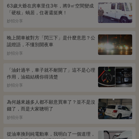
63歲大爺在房車里住3年，將9㎡空間變成
「硬核」蝸居，住著還挺爽！
妙招分享
晚上開車被對方「閃三下」是什麼意思？公
認燈語，不懂別開夜車
妙招分享
「油針過半，車子就不耐開了」這不是心理
作用，油箱結構你得清楚
妙招分享
為何越來越多人都不願意買車了？並不是沒
錢了，而是大家聰明了
妙招分享
從油車換到純電動車，我明白了一個道理，