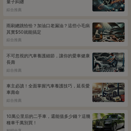
量子糾纏
綜合推薦
雨刷總跳恰恰？加油口老漏油？這些小毛病
其實$50就能搞定
綜合推薦
不可忽視的汽車養護細節，讓你的愛車健康
長壽
綜合推薦
車主必讀！全面掌握汽車養護技巧，延長愛
車壽命
綜合推薦
10萬公里后的二手車，還能值多少錢？這幾
種車千萬別買！
妙招分享