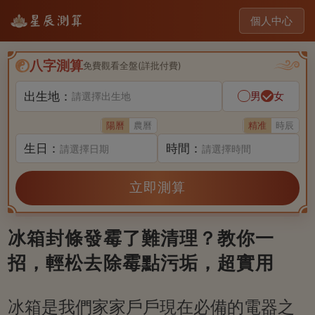
個人中心
八字測算
免費觀看全盤(詳批付費)
出生地：
男
女
請選擇出生地
陽曆
農曆
精准
時辰
生日：
時間：
請選擇日期
請選擇時間
立即測算
冰箱封條發霉了難清理？教你一
招，輕松去除霉點污垢，超實用
冰箱是我們家家戶戶現在必備的電器之