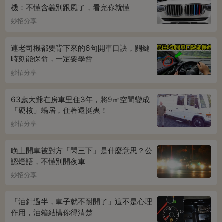
機：不懂含義別跟風了，看完你就懂
妙招分享
連老司機都要背下來的6句開車口訣，關鍵
時刻能保命，一定要學會
妙招分享
63歲大爺在房車里住3年，將9㎡空間變成
「硬核」蝸居，住著還挺爽！
妙招分享
晚上開車被對方「閃三下」是什麼意思？公
認燈語，不懂別開夜車
妙招分享
「油針過半，車子就不耐開了」這不是心理
作用，油箱結構你得清楚