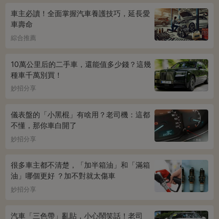
車主必讀！全面掌握汽車養護技巧，延長愛
車壽命
綜合推薦
10萬公里后的二手車，還能值多少錢？這幾
種車千萬別買！
妙招分享
儀表盤的「小黑棍」有啥用？老司機：這都
不懂，那你車白開了
妙招分享
很多車主都不清楚，「加半箱油」和「滿箱
油」哪個更好 ？加不對就太傷車
妙招分享
汽車「三色帶」亂貼，小心鬧笑話！老司