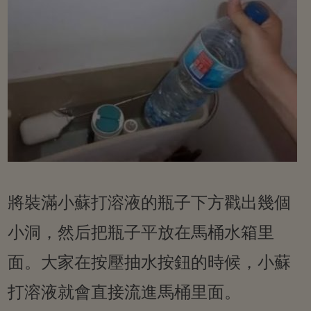
將裝滿小蘇打溶液的瓶子下方戳出幾個
小洞，然后把瓶子平放在馬桶水箱里
面。大家在按壓抽水按鈕的時候，小蘇
打溶液就會直接流進馬桶里面。