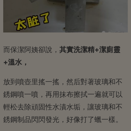
而保潔阿姨卻說，
其實洗潔精+潔廁靈
+溫水，
放到噴壺里搖一搖，然后對著玻璃和不
銹鋼噴一噴，再用抹布擦拭一遍就可以
輕松去除頑固性水漬水垢，讓玻璃和不
銹鋼制品閃閃發光，好像打了蠟一樣。