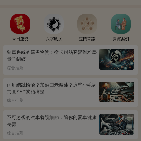
今日運勢
八字風水
道門常識
真實案例
剎車系統的暗黑物質：從卡鉗熱衰變到粉塵
量子糾纏
綜合推薦
雨刷總跳恰恰？加油口老漏油？這些小毛病
其實$50就能搞定
綜合推薦
不可忽視的汽車養護細節，讓你的愛車健康
長壽
綜合推薦