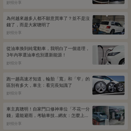
妙招分享
為何越來越多人都不願意買車了？並不是沒
錢了，而是大家聰明了
妙招分享
從油車換到純電動車，我明白了一個道理，
3年內寧選油車也別選新能源！
妙招分享
跑一趟高速才知道，輪胎「寬」和「窄」的
區別有多大，車主：看完長知識了
妙招分享
車主真聰明！自家門口修神車位「不花一分
錢」還能避雨，考驗車技...網友：怎麼上下
車
妙招分享