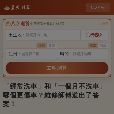
個人中心
八字測算
免費觀看全盤(詳批付費)
出生地：
男
女
請選擇出生地
陽曆
農曆
精准
時辰
生日：
時間：
請選擇日期
請選擇時間
立即測算
「經常洗車」和「一個月不洗車」
哪個更傷車？維修師傅道出了答
案！