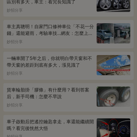
區別有多大，車主：看完長知識了
妙招分享
車主真聰明！自家門口修神車位「不花一分
錢」還能避雨，考驗車技...網友：怎麼上下
車
妙招分享
一輛車開了5年之后，你就明白帶天窗和不
帶天窗的差距到底有多大，漲見識了
妙招分享
貨車輪胎掛「膠條」有什麼用？看到答案
后，新手司機：怎麼不早說
妙招分享
車子啟動后把遙控鑰匙拿走，車還能繼續開
嗎？看完後恍然大悟
妙招分享