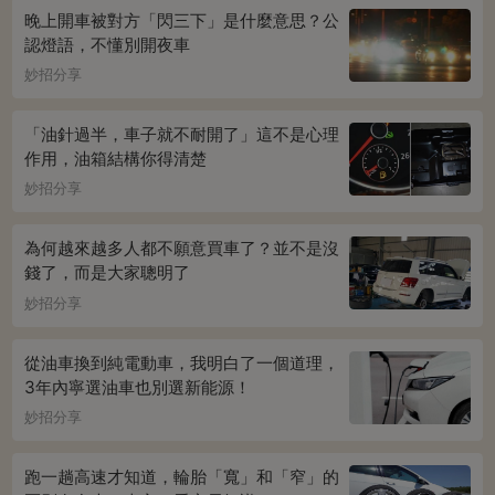
晚上開車被對方「閃三下」是什麼意思？公
認燈語，不懂別開夜車
妙招分享
「油針過半，車子就不耐開了」這不是心理
作用，油箱結構你得清楚
妙招分享
為何越來越多人都不願意買車了？並不是沒
錢了，而是大家聰明了
妙招分享
從油車換到純電動車，我明白了一個道理，
3年內寧選油車也別選新能源！
妙招分享
跑一趟高速才知道，輪胎「寬」和「窄」的