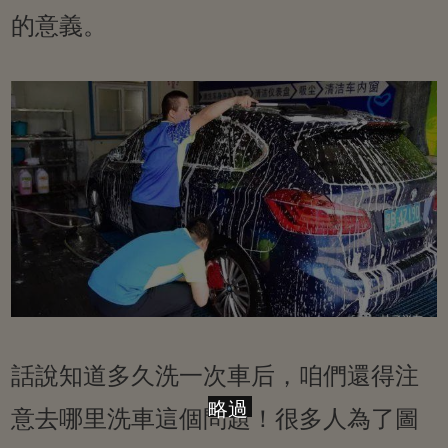
的意義。
話說知道多久洗一次車后，咱們還得注
略過
意去哪里洗車這個問題！很多人為了圖