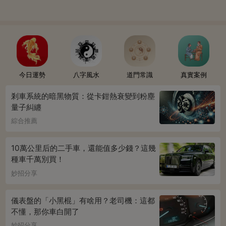
今日運勢
八字風水
道門常識
真實案例
剎車系統的暗黑物質：從卡鉗熱衰變到粉塵
量子糾纏
綜合推薦
10萬公里后的二手車，還能值多少錢？這幾
種車千萬別買！
妙招分享
儀表盤的「小黑棍」有啥用？老司機：這都
不懂，那你車白開了
妙招分享