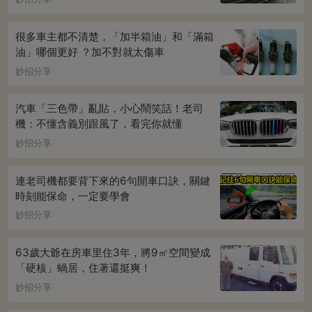
很多車主都不清楚，「加半箱油」和「滿箱
油」哪個更好 ？加不對就太傷車
妙招分享
汽車「三色帶」亂貼，小心鬧笑話！老司
機：不懂含義別跟風了，看完你就懂
妙招分享
連老司機都要背下來的6句開車口訣，關鍵
時刻能保命，一定要學會
妙招分享
63歲大爺在房車里住3年，將9㎡空間變成
「硬核」蝸居，住著還挺爽！
妙招分享